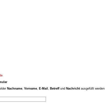
Josef Wimmer · Kirchstraße 2 · 83134 Prut
de
mular
Felder
Nachname
,
Vorname
,
E-Mail
,
Betreff
und
Nachricht
ausgefüllt werde