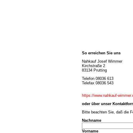
Home
So erreichen Sie uns
Wir über uns
Öffnungszeiten
Nahkauf Josef Wimmer
Kirchstraße 2
Unser Sortiment
83134 Prutting
Unser Service
Telefon 08036 613
Hermes Paketshop
Telefax 08036 543
Rezepte
Kontakt
https://www.nahkauf-wimmer.
Links
oder über unser Kontaktfor
Prutting aktuell
Bitte beachten Sie, daß die 
Nachname
Vorname