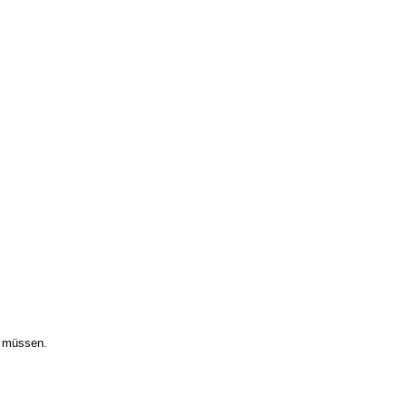
ting
n müssen.