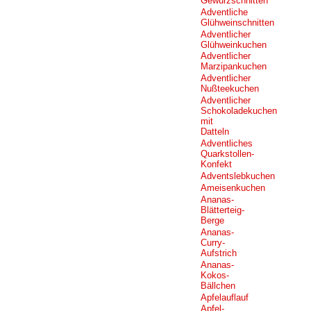
Gewürzschnitten
Adventliche
Glühweinschnitten
Adventlicher
Glühweinkuchen
Adventlicher
Marzipankuchen
Adventlicher
Nußteekuchen
Adventlicher
Schokoladekuchen
mit
Datteln
Adventliches
Quarkstollen-
Konfekt
Adventslebkuchen
Ameisenkuchen
Ananas-
Blätterteig-
Berge
Ananas-
Curry-
Aufstrich
Ananas-
Kokos-
Bällchen
Apfelauflauf
Apfel-