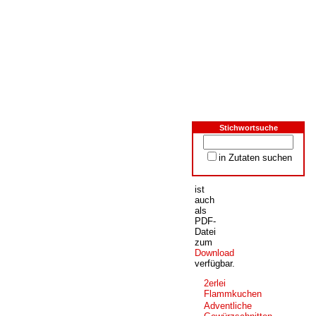
Home
Unsere
Wir über uns
Stichwortsuche
Rezeptsammlung
Öffnungszeiten
der
Rezeptidee
in Zutaten suchen
Unser Sortiment
der
Unser Service
Woche
ist
Hermes Paketshop
auch
Rezepte
als
Kontakt
PDF-
Datei
Links
zum
Prutting aktuell
Download
verfügbar.
2erlei
Flammkuchen
Adventliche