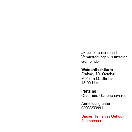
Home
aktuelle Termine und
Wir über uns
Veranstaltungen in unserer
Öffnungszeiten
Gemeinde
Unser Sortiment
Weidenflechtkurs
Unser Service
Freitag, 10. Oktober
2025 15:00 Uhr bis
Hermes Paketshop
18:00 Uhr
Rezepte
Pietzing
Kontakt
Obst- und Gartenbauverein
Links
Anmeldung unter
Prutting aktuell
08036/99991
Diesen Termin in Outlook
übernehmen