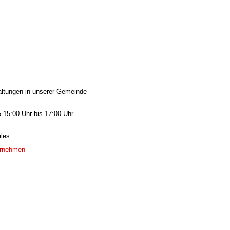
Josef Wimmer · Kirchstraße 2 · 83134 Prut
altungen in unserer Gemeinde
 15:00 Uhr bis 17:00 Uhr
les
ernehmen