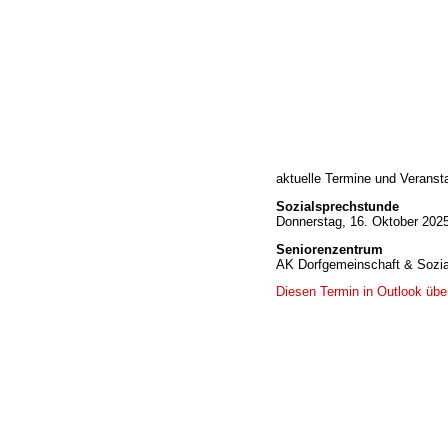
Home
aktuelle Termine und Veranst
Wir über uns
Öffnungszeiten
Sozialsprechstunde
Donnerstag, 16. Oktober 2025
Unser Sortiment
Unser Service
Seniorenzentrum
AK Dorfgemeinschaft & Sozia
Hermes Paketshop
Rezepte
Diesen Termin in Outlook üb
Kontakt
Links
Prutting aktuell