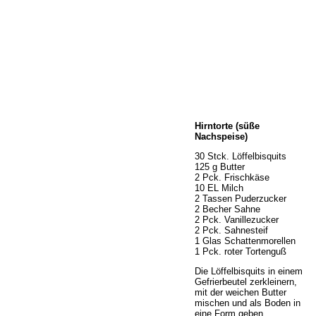
Home
Hirntorte (süße
Wir über uns
Nachspeise)
Öffnungszeiten
30 Stck. Löffelbisquits
Unser Sortiment
125 g Butter
Unser Service
2 Pck. Frischkäse
10 EL Milch
Hermes Paketshop
2 Tassen Puderzucker
Rezepte
2 Becher Sahne
2 Pck. Vanillezucker
Kontakt
2 Pck. Sahnesteif
Links
1 Glas Schattenmorellen
1 Pck. roter Tortenguß
Prutting aktuell
Die Löffelbisquits in einem
Gefrierbeutel zerkleinern,
mit der weichen Butter
mischen und als Boden in
eine Form geben.