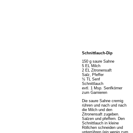
Home
Schnittlauch-Dip
Wir über uns
Öffnungszeiten
150 g saure Sahne
5 EL Milch
Unser Sortiment
2 EL Zitronensaft
Unser Service
Salz, Pfeffer
½ TL Senf
Hermes Paketshop
Schnittlauch
Rezepte
evtl. 1 Msp. Senfkörner
zum Garnieren
Kontakt
Links
Die saure Sahne cremig
rühren und nach und nach
Prutting aktuell
die Milch und den
Zitronensaft zugeben.
Salzen und pfeffern. Den
Schnittlauch in kleine
Röllchen schneiden und
unterrühren (ein wenig zum