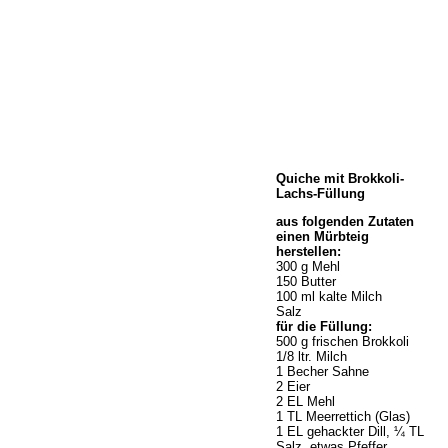
Home
Quiche mit Brokkoli-
Wir über uns
Lachs-Füllung
Öffnungszeiten
aus folgenden Zutaten
Unser Sortiment
einen Mürbteig
Unser Service
herstellen:
300 g Mehl
Hermes Paketshop
150 Butter
Rezepte
100 ml kalte Milch
Salz
Kontakt
für die Füllung:
Links
500 g frischen Brokkoli
1/8 ltr. Milch
Prutting aktuell
1 Becher Sahne
2 Eier
2 EL Mehl
1 TL Meerrettich (Glas)
1 EL gehackter Dill, ¼ TL
Salz, etwas Pfeffer