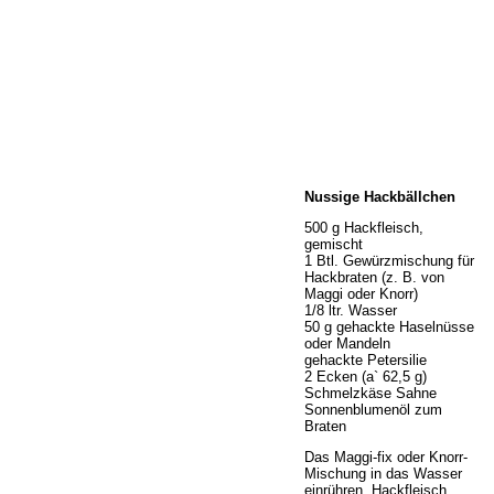
Home
Nussige Hackbällchen
Wir über uns
Öffnungszeiten
500 g Hackfleisch,
gemischt
Unser Sortiment
1 Btl. Gewürzmischung für
Unser Service
Hackbraten (z. B. von
Maggi oder Knorr)
Hermes Paketshop
1/8 ltr. Wasser
Rezepte
50 g gehackte Haselnüsse
oder Mandeln
Kontakt
gehackte Petersilie
Links
2 Ecken (a` 62,5 g)
Schmelzkäse Sahne
Prutting aktuell
Sonnenblumenöl zum
Braten
Das Maggi-fix oder Knorr-
Mischung in das Wasser
einrühren. Hackfleisch,