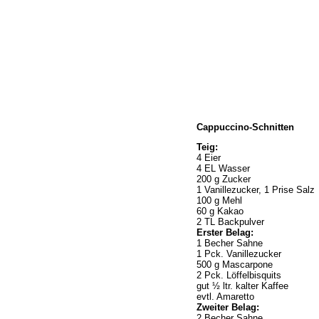
Home
Cappuccino-Schnitten
Wir über uns
Öffnungszeiten
Teig:
4 Eier
Unser Sortiment
4 EL Wasser
Unser Service
200 g Zucker
1 Vanillezucker, 1 Prise Salz
Hermes Paketshop
100 g Mehl
Rezepte
60 g Kakao
2 TL Backpulver
Kontakt
Erster Belag:
Links
1 Becher Sahne
1 Pck. Vanillezucker
Prutting aktuell
500 g Mascarpone
2 Pck. Löffelbisquits
gut ½ ltr. kalter Kaffee
evtl. Amaretto
Zweiter Belag:
2 Becher Sahne