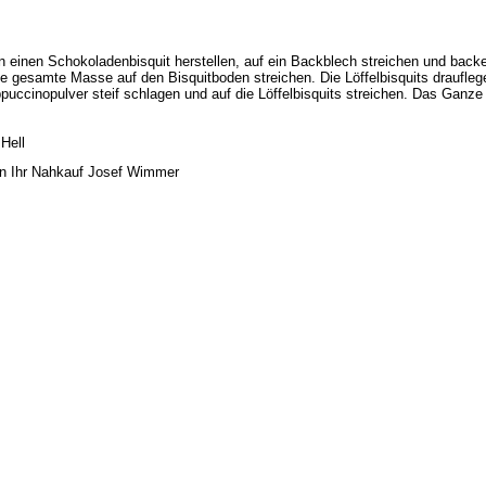
 einen Schokoladenbisquit herstellen, auf ein Backblech streichen und bac
ie gesamte Masse auf den Bisquitboden streichen. Die Löffelbisquits draufle
uccinopulver steif schlagen und auf die Löffelbisquits streichen. Das Ganz
Hell
n Ihr Nahkauf Josef Wimmer