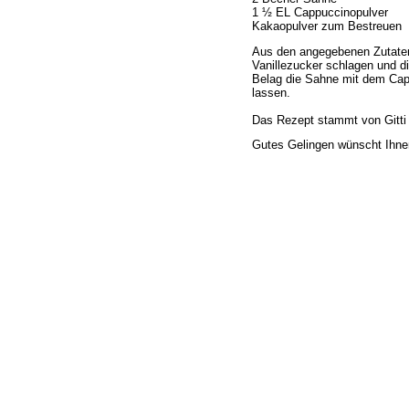
1 ½ EL Cappuccinopulver
Kakaopulver zum Bestreuen
Aus den angegebenen Zutaten
Vanillezucker schlagen und d
Belag die Sahne mit dem Capp
lassen.
Das Rezept stammt von Gitti 
Gutes Gelingen wünscht Ihne