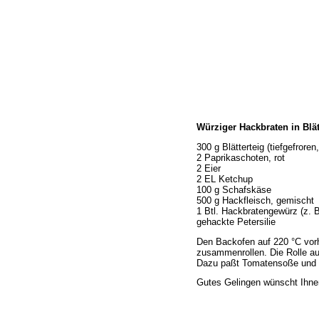
Home
Würziger Hackbraten in Blät
Wir über uns
Öffnungszeiten
300 g Blätterteig (tiefgefroren
2 Paprikaschoten, rot
Unser Sortiment
2 Eier
Unser Service
2 EL Ketchup
100 g Schafskäse
Hermes Paketshop
500 g Hackfleisch, gemischt
Rezepte
1 Btl. Hackbratengewürz (z. 
gehackte Petersilie
Kontakt
Links
Den Backofen auf 220 °C vorhe
zusammenrollen. Die Rolle au
Prutting aktuell
Dazu paßt Tomatensoße und g
Gutes Gelingen wünscht Ihne