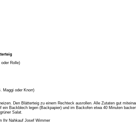
Josef Wimmer · Kirchstraße 2 · 83134 Prut
terteig
, oder Rolle)
B. Maggi oder Knorr)
izen. Den Blätterteig zu einem Rechteck ausrollen. Alle Zutaten gut miteinan
f ein Backblech legen (Backpapier) und im Backofen etwa 40 Minuten backen
rüner Salat.
n Ihr Nahkauf Josef Wimmer