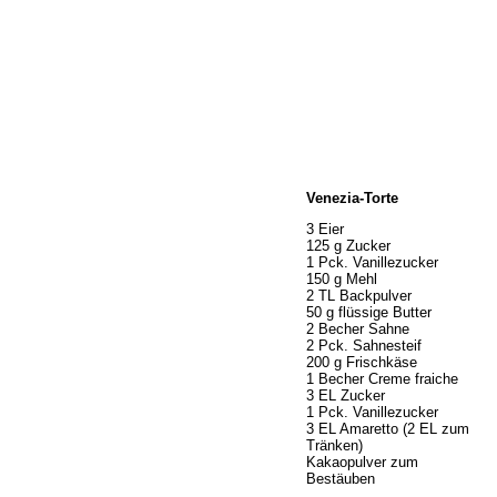
Home
Venezia-Torte
Wir über uns
Öffnungszeiten
3 Eier
125 g Zucker
Unser Sortiment
1 Pck. Vanillezucker
Unser Service
150 g Mehl
2 TL Backpulver
Hermes Paketshop
50 g flüssige Butter
Rezepte
2 Becher Sahne
2 Pck. Sahnesteif
Kontakt
200 g Frischkäse
Links
1 Becher Creme fraiche
3 EL Zucker
Prutting aktuell
1 Pck. Vanillezucker
3 EL Amaretto (2 EL zum
Tränken)
Kakaopulver zum
Bestäuben