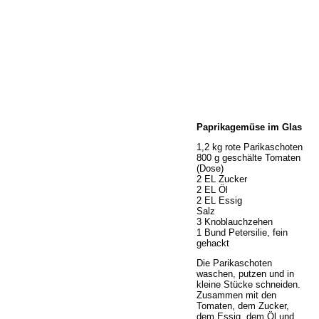
Home
Paprikagemüse im Glas
Wir über uns
Öffnungszeiten
1,2 kg rote Parikaschoten
800 g geschälte Tomaten
Unser Sortiment
(Dose)
Unser Service
2 EL Zucker
2 EL Öl
Hermes Paketshop
2 EL Essig
Rezepte
Salz
3 Knoblauchzehen
Kontakt
1 Bund Petersilie, fein
Links
gehackt
Prutting aktuell
Die Parikaschoten
waschen, putzen und in
kleine Stücke schneiden.
Zusammen mit den
Tomaten, dem Zucker,
dem Essig, dem Öl und