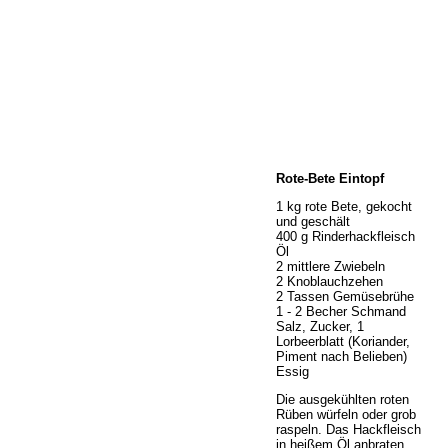
Home
Rote-Bete Eintopf
Wir über uns
Öffnungszeiten
1 kg rote Bete, gekocht
und geschält
Unser Sortiment
400 g Rinderhackfleisch
Unser Service
Öl
2 mittlere Zwiebeln
Hermes Paketshop
2 Knoblauchzehen
Rezepte
2 Tassen Gemüsebrühe
1 - 2 Becher Schmand
Kontakt
Salz, Zucker, 1
Links
Lorbeerblatt (Koriander,
Piment nach Belieben)
Prutting aktuell
Essig
Die ausgekühlten roten
Rüben würfeln oder grob
raspeln. Das Hackfleisch
in heißem Öl anbraten,