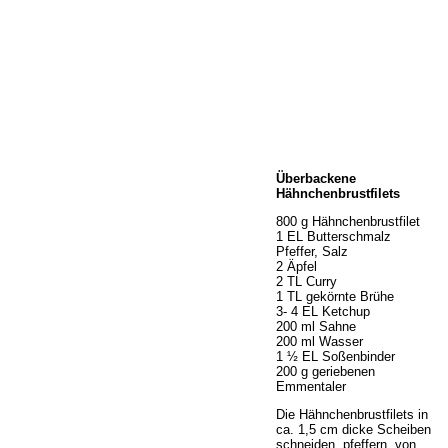
Home
Überbackene
Wir über uns
Hähnchenbrustfilets
Öffnungszeiten
800 g Hähnchenbrustfilet
Unser Sortiment
1 EL Butterschmalz
Unser Service
Pfeffer, Salz
2 Äpfel
Hermes Paketshop
2 TL Curry
Rezepte
1 TL gekörnte Brühe
3- 4 EL Ketchup
Kontakt
200 ml Sahne
Links
200 ml Wasser
1 ½ EL Soßenbinder
Prutting aktuell
200 g geriebenen
Emmentaler
Die Hähnchenbrustfilets in
ca. 1,5 cm dicke Scheiben
schneiden, pfeffern, von