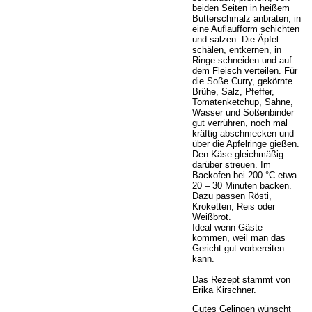
beiden Seiten in heißem
Butterschmalz anbraten, in
eine Auflaufform schichten
und salzen. Die Äpfel
schälen, entkernen, in
Ringe schneiden und auf
dem Fleisch verteilen. Für
die Soße Curry, gekörnte
Brühe, Salz, Pfeffer,
Tomatenketchup, Sahne,
Wasser und Soßenbinder
gut verrühren, noch mal
kräftig abschmecken und
über die Apfelringe gießen.
Den Käse gleichmäßig
darüber streuen. Im
Backofen bei 200 °C etwa
20 – 30 Minuten backen.
Dazu passen Rösti,
Kroketten, Reis oder
Weißbrot.
Ideal wenn Gäste
kommen, weil man das
Gericht gut vorbereiten
kann.
Das Rezept stammt von
Erika Kirschner.
Gutes Gelingen wünscht