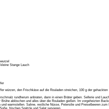
Josef Wimmer · Kirchstraße 2 · 83134 Prut
nwurzel
 kleine Stange Lauch
fer
ffer würzen, den Frischkäse auf die Rouladen streichen, 100 g der gehackten 
rschmalz rundherum anbraten, dann in einen Bräter geben. Sellerie und Lauc
der Brühe ablöschen und alles über die Rouladen gießen. Im vorgeheizten Bac
 und warmstellen. Sahne, restliche Nüsse, Petersilie und Preiselbeeren zu
 Soße, frischen Spätzle und Salat servieren.