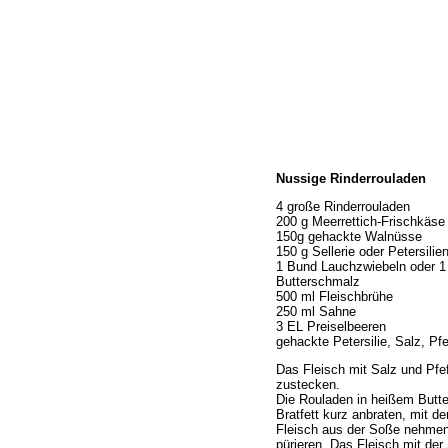
Home
Nussige Rinderrouladen
Wir über uns
Öffnungszeiten
4 große Rinderrouladen
200 g Meerrettich-Frischkäse
Unser Sortiment
150g gehackte Walnüsse
Unser Service
150 g Sellerie oder Petersilie
1 Bund Lauchzwiebeln oder 1
Hermes Paketshop
Butterschmalz
Rezepte
500 ml Fleischbrühe
250 ml Sahne
Kontakt
3 EL Preiselbeeren
Links
gehackte Petersilie, Salz, Pfe
Prutting aktuell
Das Fleisch mit Salz und Pfe
zustecken.
Die Rouladen in heißem Butte
Bratfett kurz anbraten, mit 
Fleisch aus der Soße nehmen
pürieren. Das Fleisch mit der