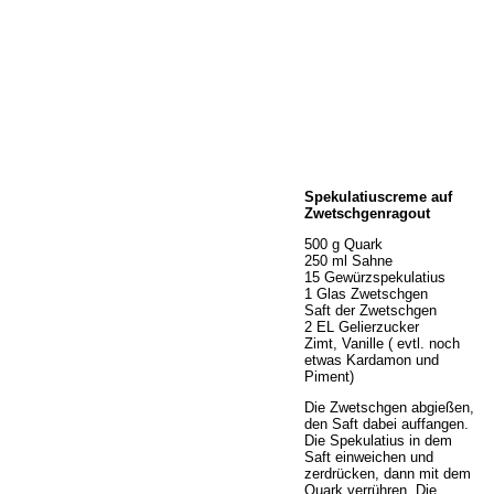
Home
Spekulatiuscreme auf
Wir über uns
Zwetschgenragout
Öffnungszeiten
500 g Quark
Unser Sortiment
250 ml Sahne
Unser Service
15 Gewürzspekulatius
1 Glas Zwetschgen
Hermes Paketshop
Saft der Zwetschgen
Rezepte
2 EL Gelierzucker
Zimt, Vanille ( evtl. noch
Kontakt
etwas Kardamon und
Links
Piment)
Prutting aktuell
Die Zwetschgen abgießen,
den Saft dabei auffangen.
Die Spekulatius in dem
Saft einweichen und
zerdrücken, dann mit dem
Quark verrühren. Die