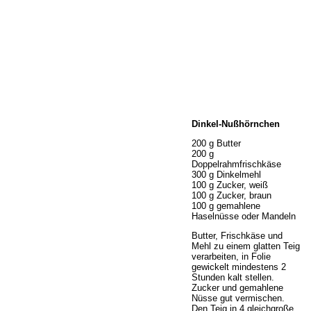
Home
Dinkel-Nußhörnchen
Wir über uns
Öffnungszeiten
200 g Butter
200 g
Unser Sortiment
Doppelrahmfrischkäse
Unser Service
300 g Dinkelmehl
100 g Zucker, weiß
Hermes Paketshop
100 g Zucker, braun
Rezepte
100 g gemahlene
Haselnüsse oder Mandeln
Kontakt
Links
Butter, Frischkäse und
Mehl zu einem glatten Teig
Prutting aktuell
verarbeiten, in Folie
gewickelt mindestens 2
Stunden kalt stellen.
Zucker und gemahlene
Nüsse gut vermischen.
Den Teig in 4 gleichgroße