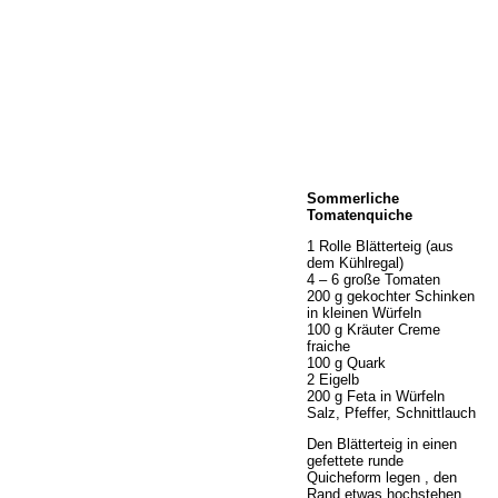
Home
Sommerliche
Wir über uns
Tomatenquiche
Öffnungszeiten
1 Rolle Blätterteig (aus
Unser Sortiment
dem Kühlregal)
Unser Service
4 – 6 große Tomaten
200 g gekochter Schinken
Hermes Paketshop
in kleinen Würfeln
Rezepte
100 g Kräuter Creme
fraiche
Kontakt
100 g Quark
Links
2 Eigelb
200 g Feta in Würfeln
Prutting aktuell
Salz, Pfeffer, Schnittlauch
Den Blätterteig in einen
gefettete runde
Quicheform legen , den
Rand etwas hochstehen