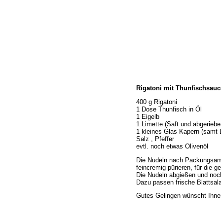
Home
Rigatoni mit Thunfischsauc
Wir über uns
Öffnungszeiten
400 g Rigatoni
1 Dose Thunfisch in Öl
Unser Sortiment
1 Eigelb
Unser Service
1 Limette (Saft und abgerieb
1 kleines Glas Kapern (samt 
Hermes Paketshop
Salz , Pfeffer
Rezepte
evtl. noch etwas Olivenöl
Kontakt
Die Nudeln nach Packungsanwe
Links
feincremig pürieren, für di
Die Nudeln abgießen und noc
Prutting aktuell
Dazu passen frische Blattsala
Gutes Gelingen wünscht Ihne