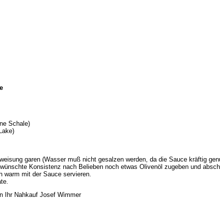
Josef Wimmer · Kirchstraße 2 · 83134 Prut
e
ene Schale)
Lake)
isung garen (Wasser muß nicht gesalzen werden, da die Sauce kräftig genug 
e gewünschte Konsistenz nach Belieben noch etwas Olivenöl zugeben und abs
h warm mit der Sauce servieren.
te.
n Ihr Nahkauf Josef Wimmer