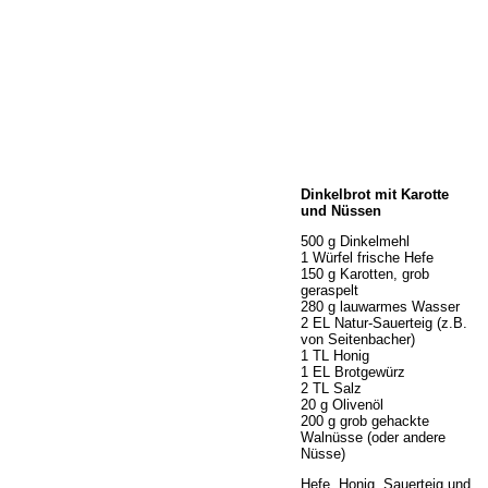
Home
Dinkelbrot mit Karotte
Wir über uns
und Nüssen
Öffnungszeiten
500 g Dinkelmehl
Unser Sortiment
1 Würfel frische Hefe
Unser Service
150 g Karotten, grob
geraspelt
Hermes Paketshop
280 g lauwarmes Wasser
Rezepte
2 EL Natur-Sauerteig (z.B.
von Seitenbacher)
Kontakt
1 TL Honig
Links
1 EL Brotgewürz
2 TL Salz
Prutting aktuell
20 g Olivenöl
200 g grob gehackte
Walnüsse (oder andere
Nüsse)
Hefe, Honig, Sauerteig und