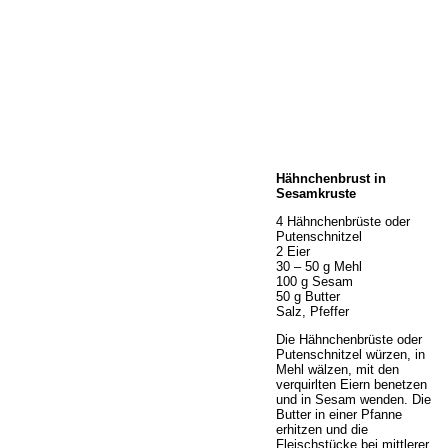
Home
Hähnchenbrust in
Wir über uns
Sesamkruste
Öffnungszeiten
4 Hähnchenbrüste oder
Unser Sortiment
Putenschnitzel
Unser Service
2 Eier
30 – 50 g Mehl
Hermes Paketshop
100 g Sesam
Rezepte
50 g Butter
Salz, Pfeffer
Kontakt
Links
Die Hähnchenbrüste oder
Putenschnitzel würzen, in
Prutting aktuell
Mehl wälzen, mit den
verquirlten Eiern benetzen
und in Sesam wenden. Die
Butter in einer Pfanne
erhitzen und die
Fleischstücke bei mittlerer