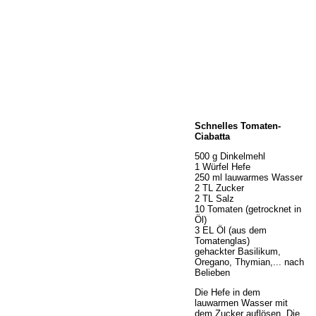
Home
Schnelles Tomaten-
Wir über uns
Ciabatta
Öffnungszeiten
500 g Dinkelmehl
Unser Sortiment
1 Würfel Hefe
Unser Service
250 ml lauwarmes Wasser
2 TL Zucker
Hermes Paketshop
2 TL Salz
Rezepte
10 Tomaten (getrocknet in
Öl)
Kontakt
3 EL Öl (aus dem
Links
Tomatenglas)
gehackter Basilikum,
Prutting aktuell
Oregano, Thymian,... nach
Belieben
Die Hefe in dem
lauwarmen Wasser mit
dem Zucker auflösen. Die