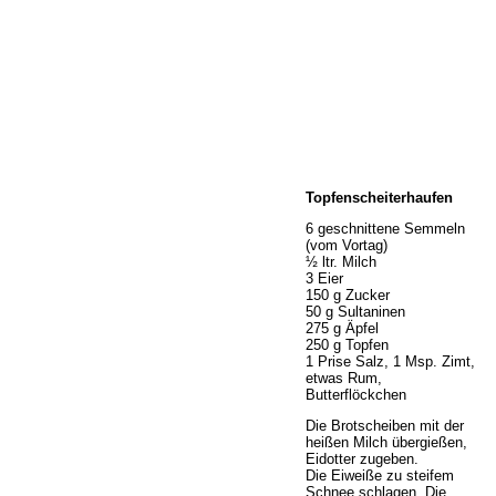
Home
Topfenscheiterhaufen
Wir über uns
Öffnungszeiten
6 geschnittene Semmeln
(vom Vortag)
Unser Sortiment
½ ltr. Milch
Unser Service
3 Eier
150 g Zucker
Hermes Paketshop
50 g Sultaninen
Rezepte
275 g Äpfel
250 g Topfen
Kontakt
1 Prise Salz, 1 Msp. Zimt,
Links
etwas Rum,
Butterflöckchen
Prutting aktuell
Die Brotscheiben mit der
heißen Milch übergießen,
Eidotter zugeben.
Die Eiweiße zu steifem
Schnee schlagen. Die