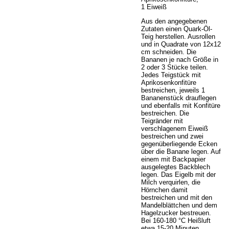
1 Eiweiß
Aus den angegebenen
Zutaten einen Quark-Öl-
Teig herstellen. Ausrollen
und in Quadrate von 12x12
cm schneiden. Die
Bananen je nach Größe in
2 oder 3 Stücke teilen.
Jedes Teigstück mit
Aprikosenkonfitüre
bestreichen, jeweils 1
Bananenstück drauflegen
und ebenfalls mit Konfitüre
bestreichen. Die
Teigränder mit
verschlagenem Eiweiß
bestreichen und zwei
gegenüberliegende Ecken
über die Banane legen. Auf
einem mit Backpapier
ausgelegtes Backblech
legen. Das Eigelb mit der
Milch verquirlen, die
Hörnchen damit
bestreichen und mit den
Mandelblättchen und dem
Hagelzucker bestreuen.
Bei 160-180 °C Heißluft
etwa 15-20 Minuten