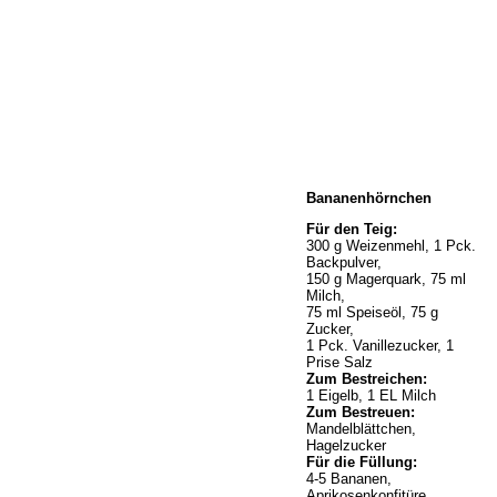
Home
Bananenhörnchen
Wir über uns
Öffnungszeiten
Für den Teig:
300 g Weizenmehl, 1 Pck.
Unser Sortiment
Backpulver,
Unser Service
150 g Magerquark, 75 ml
Milch,
Hermes Paketshop
75 ml Speiseöl, 75 g
Rezepte
Zucker,
1 Pck. Vanillezucker, 1
Kontakt
Prise Salz
Links
Zum Bestreichen:
1 Eigelb, 1 EL Milch
Prutting aktuell
Zum Bestreuen:
Mandelblättchen,
Hagelzucker
Für die Füllung:
4-5 Bananen,
Aprikosenkonfitüre,