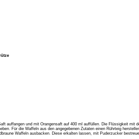
Josef Wimmer · Kirchstraße 2 · 83134 Prut
rütze
aft auffangen und mit Orangensaft auf 400 ml auffüllen. Die Flüssigkeit mi
eben. Für die Waffeln aus den angegebenen Zutaten einen Rührteig herstellen
ldbraune Waffeln ausbacken. Diese erkalten lassen, mit Puderzucker bestreue