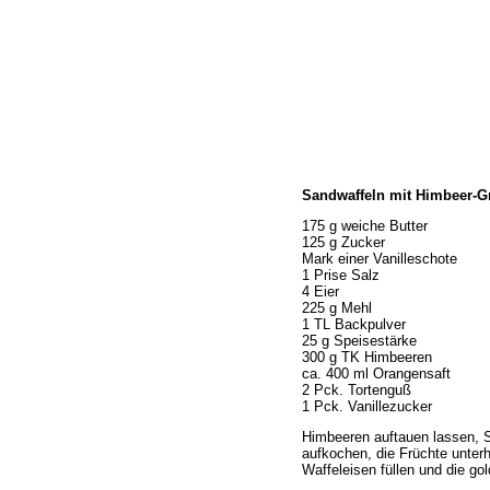
Home
Sandwaffeln mit Himbeer-G
Wir über uns
Öffnungszeiten
175 g weiche Butter
125 g Zucker
Unser Sortiment
Mark einer Vanilleschote
Unser Service
1 Prise Salz
4 Eier
Hermes Paketshop
225 g Mehl
Rezepte
1 TL Backpulver
25 g Speisestärke
Kontakt
300 g TK Himbeeren
Links
ca. 400 ml Orangensaft
2 Pck. Tortenguß
Prutting aktuell
1 Pck. Vanillezucker
Himbeeren auftauen lassen, S
aufkochen, die Früchte unterh
Waffeleisen füllen und die go