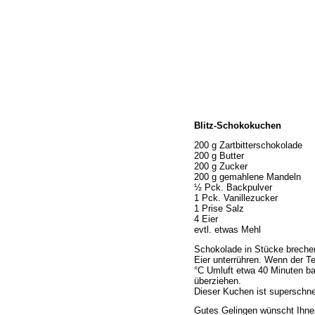
Home
Blitz-Schokokuchen
Wir über uns
Öffnungszeiten
200 g Zartbitterschokolade
200 g Butter
Unser Sortiment
200 g Zucker
Unser Service
200 g gemahlene Mandeln
½ Pck. Backpulver
Hermes Paketshop
1 Pck. Vanillezucker
Rezepte
1 Prise Salz
4 Eier
Kontakt
evtl. etwas Mehl
Links
Schokolade in Stücke breche
Prutting aktuell
Eier unterrühren. Wenn der Te
°C Umluft etwa 40 Minuten b
überziehen.
Dieser Kuchen ist superschn
Gutes Gelingen wünscht Ihne