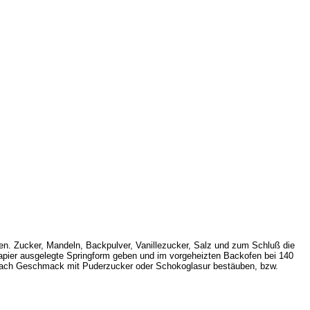
ting
. Zucker, Mandeln, Backpulver, Vanillezucker, Salz und zum Schluß die
ckpapier ausgelegte Springform geben und im vorgeheizten Backofen bei 140
e nach Geschmack mit Puderzucker oder Schokoglasur bestäuben, bzw.