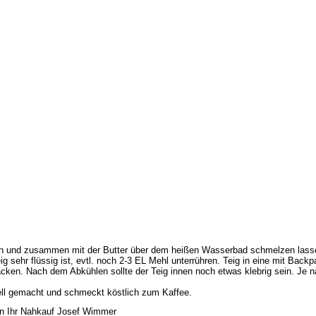
Josef Wimmer · Kirchstraße 2 · 83134 Prut
n und zusammen mit der Butter über dem heißen Wasserbad schmelzen lassen
ig sehr flüssig ist, evtl. noch 2-3 EL Mehl unterrühren. Teig in eine mit Ba
acken. Nach dem Abkühlen sollte der Teig innen noch etwas klebrig sein. J
ell gemacht und schmeckt köstlich zum Kaffee.
n Ihr Nahkauf Josef Wimmer