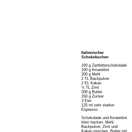
Home
Italienischer
Wir über uns
Schokokuchen
Öffnungszeiten
100 g Zartbitterschokolade
Unser Sortiment
100 g Amarettini
Unser Service
200 g Mehl
2 TL Backpulver
Hermes Paketshop
2 EL Kakao
Rezepte
½ TL Zimt
200 g Butter
Kontakt
150 g Zucker
Links
3 Eier
125 ml sehr starker
Prutting aktuell
Espresso
Schokolade und Amarettini
klein hacken. Mehl,
Backpulver, Zimt und
Kakao mischen. Butter mit