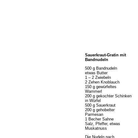
Home
Sauerkraut-Gratin mit
Wir über uns
Bandnudeln
Öffnungszeiten
500 g Bandnudeln
Unser Sortiment
etwas Butter
Unser Service
1 – 2 Zwiebeln
2 Zehen Knoblauch
Hermes Paketshop
150 g gewürfeltes
Rezepte
Wammerl
200 g gekochter Schinken
Kontakt
in Würfel
Links
500 g Sauerkraut
200 g gehobelter
Prutting aktuell
Parmesan
1 Becher Sahne
Salz, Pfeffer, etwas
Muskatnuss
Die Nudeln nach