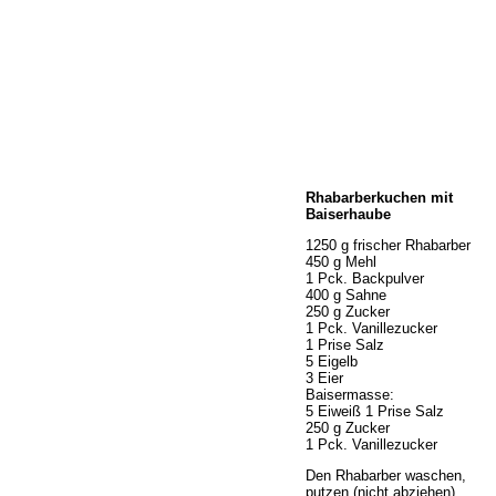
Home
Rhabarberkuchen mit
Wir über uns
Baiserhaube
Öffnungszeiten
1250 g frischer Rhabarber
Unser Sortiment
450 g Mehl
Unser Service
1 Pck. Backpulver
400 g Sahne
Hermes Paketshop
250 g Zucker
Rezepte
1 Pck. Vanillezucker
1 Prise Salz
Kontakt
5 Eigelb
Links
3 Eier
Baisermasse:
Prutting aktuell
5 Eiweiß 1 Prise Salz
250 g Zucker
1 Pck. Vanillezucker
Den Rhabarber waschen,
putzen (nicht abziehen)