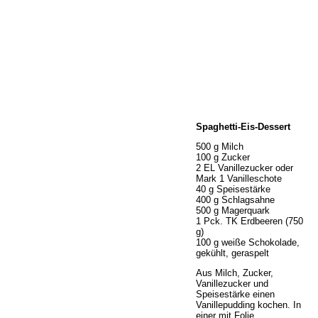
Home
Spaghetti-Eis-Dessert
Wir über uns
Öffnungszeiten
500 g Milch
100 g Zucker
Unser Sortiment
2 EL Vanillezucker oder
Unser Service
Mark 1 Vanilleschote
40 g Speisestärke
Hermes Paketshop
400 g Schlagsahne
Rezepte
500 g Magerquark
1 Pck. TK Erdbeeren (750
Kontakt
g)
Links
100 g weiße Schokolade,
gekühlt, geraspelt
Prutting aktuell
Aus Milch, Zucker,
Vanillezucker und
Speisestärke einen
Vanillepudding kochen. In
einer mit Folie