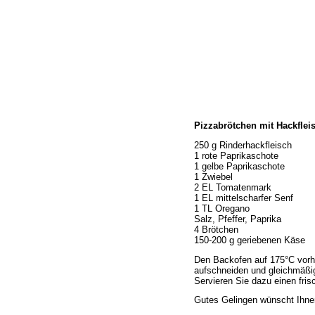
Home
Pizzabrötchen mit Hackflei
Wir über uns
Öffnungszeiten
250 g Rinderhackfleisch
1 rote Paprikaschote
Unser Sortiment
1 gelbe Paprikaschote
Unser Service
1 Zwiebel
2 EL Tomatenmark
Hermes Paketshop
1 EL mittelscharfer Senf
Rezepte
1 TL Oregano
Salz, Pfeffer, Paprika
Kontakt
4 Brötchen
Links
150-200 g geriebenen Käse
Prutting aktuell
Den Backofen auf 175°C vorhe
aufschneiden und gleichmäßi
Servieren Sie dazu einen fris
Gutes Gelingen wünscht Ihne