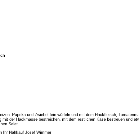
Josef Wimmer · Kirchstraße 2 · 83134 Prut
sch
izen. Paprika und Zwiebel fein würfeln und mit dem Hackfleisch, Tomatenma
g mit der Hackmasse bestreichen, mit dem restlichen Käse bestreuen und et
chen Salat.
n Ihr Nahkauf Josef Wimmer