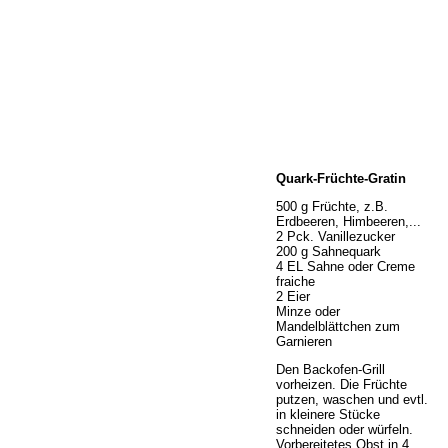
Home
Quark-Früchte-Gratin
Wir über uns
Öffnungszeiten
500 g Früchte, z.B.
Erdbeeren, Himbeeren,...
Unser Sortiment
2 Pck. Vanillezucker
Unser Service
200 g Sahnequark
4 EL Sahne oder Creme
Hermes Paketshop
fraiche
Rezepte
2 Eier
Minze oder
Kontakt
Mandelblättchen zum
Links
Garnieren
Prutting aktuell
Den Backofen-Grill
vorheizen. Die Früchte
putzen, waschen und evtl.
in kleinere Stücke
schneiden oder würfeln.
Vorbereitetes Obst in 4