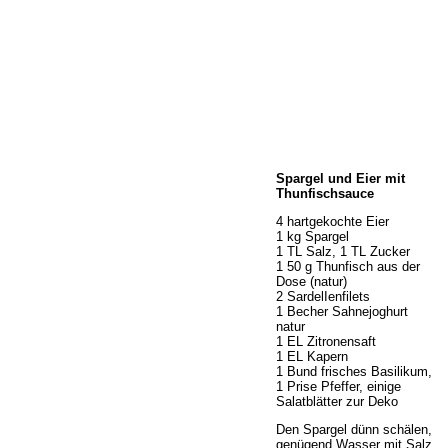
Home
Spargel und Eier mit
Wir über uns
Thunfischsauce
Öffnungszeiten
4 hartgekochte Eier
Unser Sortiment
1 kg Spargel
Unser Service
1 TL Salz, 1 TL Zucker
1 50 g Thunfisch aus der
Hermes Paketshop
Dose (natur)
Rezepte
2 SardelIenfilets
1 Becher Sahnejoghurt
Kontakt
natur
Links
1 EL Zitronensaft
1 EL Kapern
Prutting aktuell
1 Bund frisches Basilikum,
1 Prise Pfeffer, einige
Salatblätter zur Deko
Den Spargel dünn schälen,
genügend Wasser mit Salz